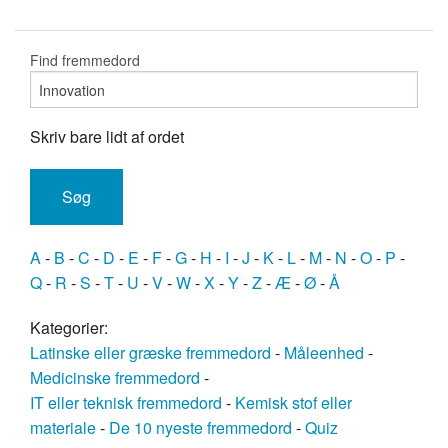
Find fremmedord
Skriv bare lidt af ordet
A
-
B
-
C
-
D
-
E
-
F
-
G
-
H
-
I
-
J
-
K
-
L
-
M
-
N
-
O
-
P
-
Q
-
R
-
S
-
T
-
U
-
V
-
W
-
X
-
Y
-
Z
-
Æ
-
Ø
-
Å
Kategorier:
Latinske eller græske fremmedord
-
Måleenhed
-
Medicinske fremmedord
-
IT eller teknisk fremmedord
-
Kemisk stof eller
materiale
-
De 10 nyeste fremmedord
-
Quiz