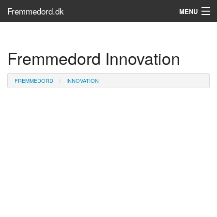
Fremmedord.dk
MENU
Hvad er fremmedord?
Fremmedord Innovation
Søg...
Find bøger
FREMMEDORD
INNOVATION