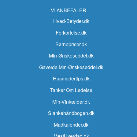
VI ANBEFALER
Hvad-Betyder.dk
Forkortelse.dk
Børnepriser.dk
Min-Ønskeseddel.dk
Gaveide.Min-Ønskeseddel.dk
Husmodertips.dk
Tanker Om Ledelse
Min-Vinkælder.dk
Slankehåndbogen.dk
Madkalender.dk
MestHverdag.dk