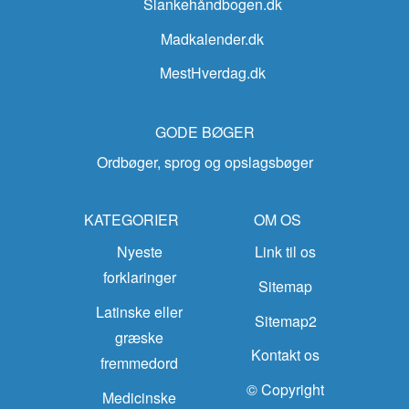
Slankehåndbogen.dk
Madkalender.dk
MestHverdag.dk
GODE BØGER
Ordbøger, sprog og opslagsbøger
KATEGORIER
OM OS
Nyeste
Link til os
forklaringer
Sitemap
Latinske eller
Sitemap2
græske
Kontakt os
fremmedord
© Copyright
Medicinske