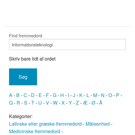
Find fremmedord
Skriv bare lidt af ordet
A
-
B
-
C
-
D
-
E
-
F
-
G
-
H
-
I
-
J
-
K
-
L
-
M
-
N
-
O
-
P
-
Q
-
R
-
S
-
T
-
U
-
V
-
W
-
X
-
Y
-
Z
-
Æ
-
Ø
-
Å
Kategorier:
Latinske eller græske fremmedord
-
Måleenhed
-
Medicinske fremmedord
-