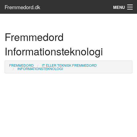
Fremmedord.dk
MENU
Hvad er fremmedord?
Fremmedord
Søg...
Informationsteknologi
Find bøger
FREMMEDORD
IT ELLER TEKNISK FREMMEDORD
INFORMATIONSTEKNOLOGI