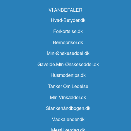
VI ANBEFALER
Hvad-Betyder.dk
Forkortelse.dk
Børnepriser.dk
Min-Ønskeseddel.dk
Gaveide.Min-Ønskeseddel.dk
Husmodertips.dk
Tanker Om Ledelse
Min-Vinkælder.dk
Slankehåndbogen.dk
Madkalender.dk
MestHverdag.dk