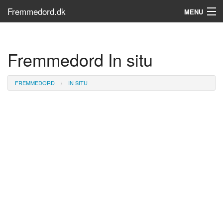
Fremmedord.dk
MENU
Hvad er fremmedord?
Fremmedord In situ
Søg...
Find bøger
FREMMEDORD
IN SITU