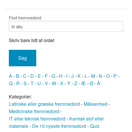
Find fremmedord
Skriv bare lidt af ordet
A
-
B
-
C
-
D
-
E
-
F
-
G
-
H
-
I
-
J
-
K
-
L
-
M
-
N
-
O
-
P
-
Q
-
R
-
S
-
T
-
U
-
V
-
W
-
X
-
Y
-
Z
-
Æ
-
Ø
-
Å
Kategorier:
Latinske eller græske fremmedord
-
Måleenhed
-
Medicinske fremmedord
-
IT eller teknisk fremmedord
-
Kemisk stof eller
materiale
-
De 10 nyeste fremmedord
-
Quiz