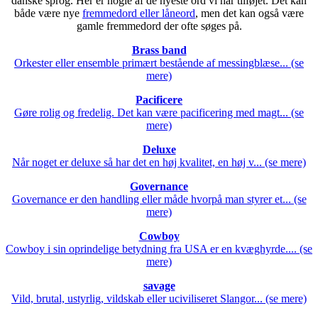
danske sprog. Her er nogle af de nyeste ord vi har tilføjet. Det kan
både være nye
fremmedord eller låneord
, men det kan også være
gamle fremmedord der ofte søges på.
Brass band
Orkester eller ensemble primært bestående af messingblæse... (se
mere)
Pacificere
Gøre rolig og fredelig. Det kan være pacificering med magt... (se
mere)
Deluxe
Når noget er deluxe så har det en høj kvalitet, en høj v... (se mere)
Governance
Governance er den handling eller måde hvorpå man styrer et... (se
mere)
Cowboy
Cowboy i sin oprindelige betydning fra USA er en kvæghyrde.... (se
mere)
savage
Vild, brutal, ustyrlig, vildskab eller uciviliseret Slangor... (se mere)