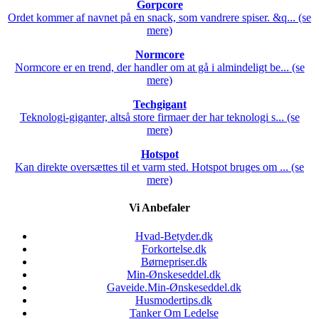
Gorpcore
Ordet kommer af navnet på en snack, som vandrere spiser. &q... (se
mere)
Normcore
Normcore er en trend, der handler om at gå i almindeligt be... (se
mere)
Techgigant
Teknologi-giganter, altså store firmaer der har teknologi s... (se
mere)
Hotspot
Kan direkte oversættes til et varm sted. Hotspot bruges om ... (se
mere)
Vi Anbefaler
Hvad-Betyder.dk
Forkortelse.dk
Børnepriser.dk
Min-Ønskeseddel.dk
Gaveide.Min-Ønskeseddel.dk
Husmodertips.dk
Tanker Om Ledelse