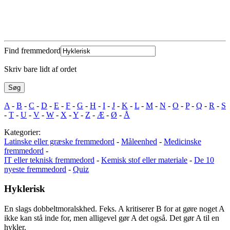
Find fremmedord
Skriv bare lidt af ordet
A
-
B
-
C
-
D
-
E
-
F
-
G
-
H
-
I
-
J
-
K
-
L
-
M
-
N
-
O
-
P
-
Q
-
R
-
S
-
T
-
U
-
V
-
W
-
X
-
Y
-
Z
-
Æ
-
Ø
-
Å
Kategorier:
Latinske eller græske fremmedord
-
Måleenhed
-
Medicinske
fremmedord
-
IT eller teknisk fremmedord
-
Kemisk stof eller materiale
-
De 10
nyeste fremmedord
-
Quiz
Hyklerisk
En slags dobbeltmoralskhed. Feks. A kritiserer B for at gøre noget A
ikke kan stå inde for, men alligevel gør A det også. Det gør A til en
hykler.