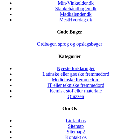
Min-Vinkælder.dk
Slankehåndbogen.dk
Madkalender.dk
MestHverdag.dk
Gode Bøger
Ordbøger, sprog og opslagsbøger
Kategorier
Nyeste forklaringer
Latinske eller græske fremmedord
Medicinske fremmedord
IT eller tekniske fremmedord
Kemisk stof eller materiale
Quizzen
Om Os
Link til os
Sitemap
Sitemap2
Kontakt os