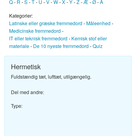
Q
-
R
-
S
-
T
-
U
-
V
-
W
-
X
-
Y
-
Z
-
Æ
-
Ø
-
Å
Kategorier:
Latinske eller græske fremmedord
-
Måleenhed
-
Medicinske fremmedord
-
IT eller teknisk fremmedord
-
Kemisk stof eller
materiale
-
De 10 nyeste fremmedord
-
Quiz
Hermetisk
Fuldstændig tæt, lufttæt, utilgængelig.
Del med andre:
Type: