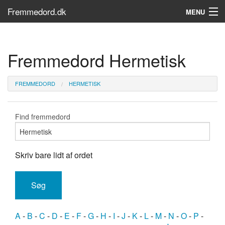
Fremmedord.dk
MENU
Hvad er fremmedord?
Fremmedord Hermetisk
Søg...
Find bøger
FREMMEDORD
HERMETISK
Find fremmedord
Skriv bare lidt af ordet
A
-
B
-
C
-
D
-
E
-
F
-
G
-
H
-
I
-
J
-
K
-
L
-
M
-
N
-
O
-
P
-