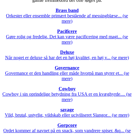
gamle fremmedord der ofte søges på.
Brass band
Orkester eller ensemble primært bestående af messingblæse... (se
mere)
Pacificere
Gøre rolig og fredelig. Det kan være pacificering med magt... (se
mere)
Deluxe
Når noget er deluxe så har det en høj kvalitet, en høj v... (se mere)
Governance
Governance er den handling eller måde hvorpå man styrer et... (se
mere)
Cowboy
Cowboy i sin oprindelige betydning fra USA er en kvæghyrde.... (se
mere)
savage
Vild, brutal, ustyrlig, vildskab eller uciviliseret Slangor... (se mere)
Gorpcore
Ordet kommer af navnet på en snack, som vandrere spiser. &q... (se