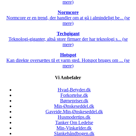
mere)
Normcore
Normcore er en trend, der handler om at gå i almindeligt be... (se
mere)
Techgigant
Teknologi-giganter, altså store firmaer der har teknologi s... (se
mere)
Hotspot
Kan direkte oversættes til et varm sted. Hotspot bruges om ... (se
mere)
Vi Anbefaler
Hvad-Betyder.dk
Forkortelse.dk
Børnepriser.dk
Min-Ønskeseddel.dk
Gaveide.Min-Ønskeseddel.dk
Husmodertips.dk
Tanker Om Ledelse
Min-Vinkælder.dk
Slankehåndbogen.dk