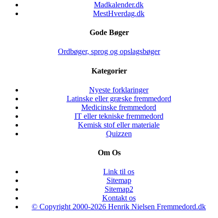
Madkalender.dk
MestHverdag.dk
Gode Bøger
Ordbøger, sprog og opslagsbøger
Kategorier
Nyeste forklaringer
Latinske eller græske fremmedord
Medicinske fremmedord
IT eller tekniske fremmedord
Kemisk stof eller materiale
Quizzen
Om Os
Link til os
Sitemap
Sitemap2
Kontakt os
© Copyright 2000-2026 Henrik Nielsen Fremmedord.dk