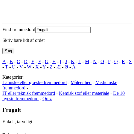
Find fremmedord
Skriv bare lidt af ordet
A
-
B
-
C
-
D
-
E
-
F
-
G
-
H
-
I
-
J
-
K
-
L
-
M
-
N
-
O
-
P
-
Q
-
R
-
S
-
T
-
U
-
V
-
W
-
X
-
Y
-
Z
-
Æ
-
Ø
-
Å
Kategorier:
Latinske eller græske fremmedord
-
Måleenhed
-
Medicinske
fremmedord
-
IT eller teknisk fremmedord
-
Kemisk stof eller materiale
-
De 10
nyeste fremmedord
-
Quiz
Frugalt
Enkelt, tarveligt.