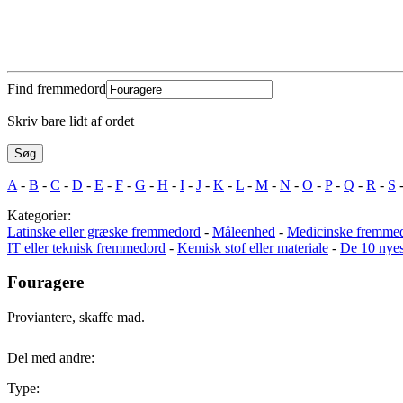
Find fremmedord
Skriv bare lidt af ordet
A
-
B
-
C
-
D
-
E
-
F
-
G
-
H
-
I
-
J
-
K
-
L
-
M
-
N
-
O
-
P
-
Q
-
R
-
S
Kategorier:
Latinske eller græske fremmedord
-
Måleenhed
-
Medicinske fremme
IT eller teknisk fremmedord
-
Kemisk stof eller materiale
-
De 10 nye
Fouragere
Proviantere, skaffe mad.
Del med andre:
Type: