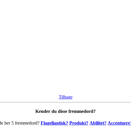
Tilbage
Kender du disse fremmedord?
de her 5 fremmedord?
Flagellantisk?
Produkt?
Abilitet?
Accentuere