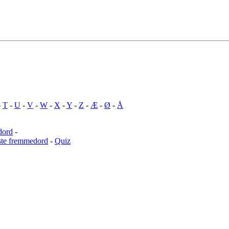
-
T
-
U
-
V
-
W
-
X
-
Y
-
Z
-
Æ
-
Ø
-
Å
dord
-
ste fremmedord
-
Quiz