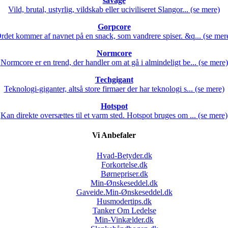
savage
Vild, brutal, ustyrlig, vildskab eller uciviliseret Slangor... (se mere)
Gorpcore
rdet kommer af navnet på en snack, som vandrere spiser. &q... (se mer
Normcore
Normcore er en trend, der handler om at gå i almindeligt be... (se mere)
Techgigant
Teknologi-giganter, altså store firmaer der har teknologi s... (se mere)
Hotspot
Kan direkte oversættes til et varm sted. Hotspot bruges om ... (se mere)
Vi Anbefaler
Hvad-Betyder.dk
Forkortelse.dk
Børnepriser.dk
Min-Ønskeseddel.dk
Gaveide.Min-Ønskeseddel.dk
Husmodertips.dk
Tanker Om Ledelse
Min-Vinkælder.dk