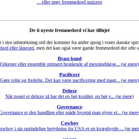
... eller prøv fremmedord quizzen
De ti nyeste fremmedord vi har tilføjet
i stor udstrækning ord der kommer fra andre sprog i vores danske sprog.
ord eller låneord
, men det kan også være gamle fremmedord der ofte s
Brass band
Orkester eller ensemble primært bestående af messingblæse... (se mere)
Pacificere
Gøre rolig og fredelig. Det kan være pacificering med magt... (se mere)
Deluxe
Når noget er deluxe så har det en høj kvalitet, en høj v... (se mere)
Governance
Governance er den handling eller måde hvorpå man styrer et... (se mere
Cowboy
owboy i sin oprindelige betydning fra USA er en kvæghyrde.... (se mer