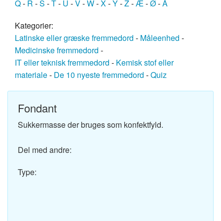
Q
-
R
-
S
-
T
-
U
-
V
-
W
-
X
-
Y
-
Z
-
Æ
-
Ø
-
Å
Kategorier:
Latinske eller græske fremmedord
-
Måleenhed
-
Medicinske fremmedord
-
IT eller teknisk fremmedord
-
Kemisk stof eller
materiale
-
De 10 nyeste fremmedord
-
Quiz
Fondant
Sukkermasse der bruges som konfektfyld.
Del med andre:
Type: