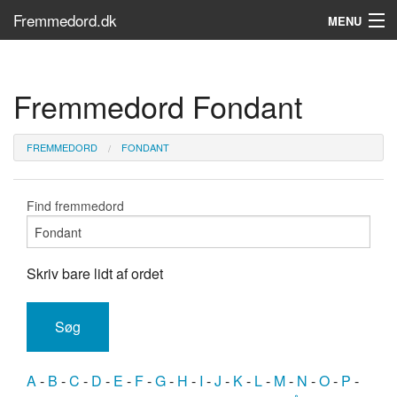
Fremmedord.dk
MENU
Hvad er fremmedord?
Fremmedord Fondant
Søg...
Find bøger
FREMMEDORD
FONDANT
Find fremmedord
Skriv bare lidt af ordet
A
-
B
-
C
-
D
-
E
-
F
-
G
-
H
-
I
-
J
-
K
-
L
-
M
-
N
-
O
-
P
-