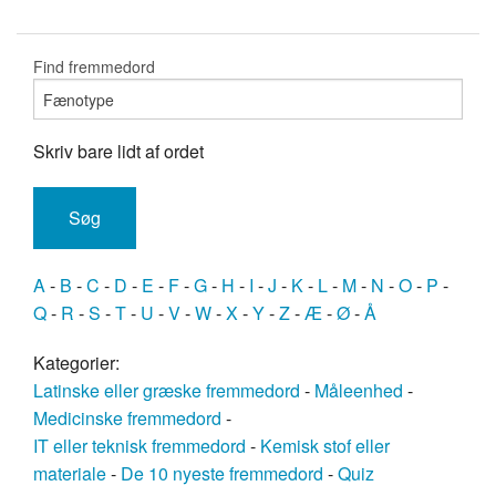
Find fremmedord
Skriv bare lidt af ordet
A
-
B
-
C
-
D
-
E
-
F
-
G
-
H
-
I
-
J
-
K
-
L
-
M
-
N
-
O
-
P
-
Q
-
R
-
S
-
T
-
U
-
V
-
W
-
X
-
Y
-
Z
-
Æ
-
Ø
-
Å
Kategorier:
Latinske eller græske fremmedord
-
Måleenhed
-
Medicinske fremmedord
-
IT eller teknisk fremmedord
-
Kemisk stof eller
materiale
-
De 10 nyeste fremmedord
-
Quiz