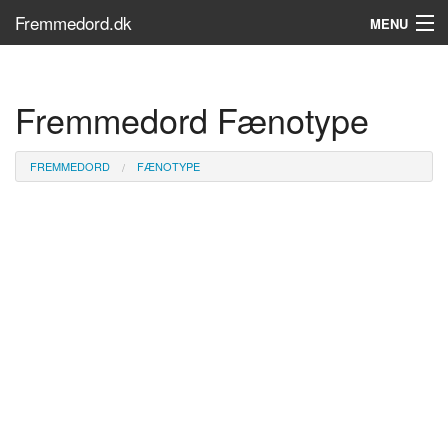
Fremmedord.dk
MENU
Hvad er fremmedord?
Fremmedord Fænotype
Søg...
Find bøger
FREMMEDORD
FÆNOTYPE