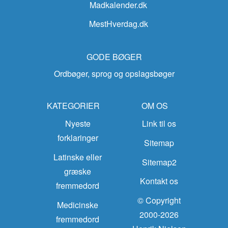
Madkalender.dk
MestHverdag.dk
GODE BØGER
Ordbøger, sprog og opslagsbøger
KATEGORIER
OM OS
Nyeste
Link til os
forklaringer
Sitemap
Latinske eller
Sitemap2
græske
Kontakt os
fremmedord
© Copyright
Medicinske
2000-2026
fremmedord