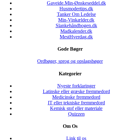
Gaveide.Min-Ønskeseddel.dk
Husmodertips.dk
Tanker Om Ledelse
Min-Vinkælder.dk
Slankehåndbogen.dk
Madkalender.dk
MestHverdag.dk
Gode Bøger
Ordbøger, sprog og opslagsbøger
Kategorier
Nyeste forklaringer
Latinske eller græske fremmedord
Medicinske fremmedord
IT eller tekniske fremmedord
Kemisk stof eller materiale
Quizzen
Om Os
Link til os