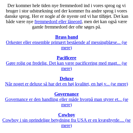
Der kommer hele tiden nye fremmedord ind i vores sprog og vi
bruger i stor udstrækning ord der kommer fra andre sprog i vores
danske sprog. Her er nogle af de nyeste ord vi har tilføjet. Det kan
både være nye
fremmedord eller låneord
, men det kan også være
gamle fremmedord der ofte søges på.
Brass band
Orkester eller ensemble primært bestående af messingblæse... (se
mere)
Pacificere
Gøre rolig og fredelig. Det kan være pacificering med magt... (se
mere)
Deluxe
Når noget er deluxe så har det en høj kvalitet, en høj v... (se mere)
Governance
Governance er den handling eller måde hvorpå man styrer et... (se
mere)
Cowboy
Cowboy i sin oprindelige betydning fra USA er en kvæghyrde.... (se
mere)