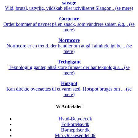
savage
Vild, brutal, ustyrlig, vildskab eller uciviliseret Slangor... (se mere)
Gorpcore
Ordet kommer af navnet på en snack, som vandrere spiser. &q... (se
mere)
Normcore
Normcore er en trend, der handler om at gå i almindeligt be... (se
mere)
Techgigant
Teknologi-giganter, altså store firmaer der har teknologi s... (se
mere)
Hotspot
Kan direkte oversættes til et varm sted. Hotspot bruges om ... (se
mere)
Vi Anbefaler
Hvad-Betyder.dk
Forkortelse.dk
Børnepriser.dk
Min-Ønskeseddel.dk