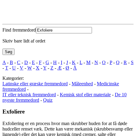
Find fremmedord
Skriv bare lidt af ordet
A
-
B
-
C
-
D
-
E
-
F
-
G
-
H
-
I
-
J
-
K
-
L
-
M
-
N
-
O
-
P
-
Q
-
R
-
S
-
T
-
U
-
V
-
W
-
X
-
Y
-
Z
-
Æ
-
Ø
-
Å
Kategorier:
Latinske eller græske fremmedord
-
Måleenhed
-
Medicinske
fremmedord
-
IT eller teknisk fremmedord
-
Kemisk stof eller materiale
-
De 10
nyeste fremmedord
-
Quiz
Exfoliere
Exfoliering er en process hvor man skrubber huden for at få døde
hudceller renset væk. Dette kan være mekanisk (skrubbesvamp eller
lignende) eller det kan være kemisk (med cremer, salte eller