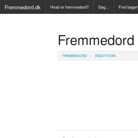
Fremmedord.dk
Hvad er fremmedord?
Søg...
Find bøger
Alle Bøger
Fremmedord 
Ordbog ove
Fremmedo
FREMMEDORD
ENDOTOXIN
Medicinsk
Juridisk o
Synonymo
Kryds- og
Gyldendal
Fremmeds