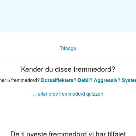
sk ordbog
nsk ordbog
Tilbage
Kender du disse fremmedord?
 her 5 fremmedord?
Dorsalflektere?
Debil?
Aggressiv?
Syste
... eller prøv fremmedord quizzen
De ti nyeste fremmedord vi har tilføjet