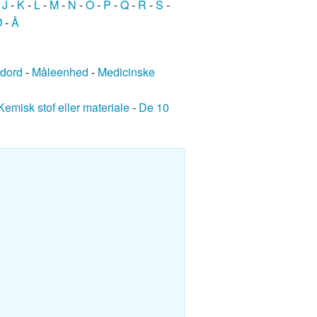
-
J
-
K
-
L
-
M
-
N
-
O
-
P
-
Q
-
R
-
S
-
Ø
-
Å
edord
-
Måleenhed
-
Medicinske
Kemisk stof eller materiale
-
De 10