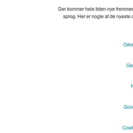
Der kommer hele tiden nye fremmedo
sprog. Her er nogle af de nyeste o
Orke
Gør
N
Gove
Cowb