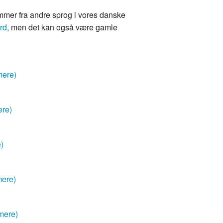
mmer fra andre sprog i vores danske
rd
, men det kan også være gamle
mere)
ere)
e)
mere)
mere)