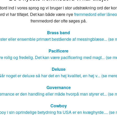
rd ind i vores sprog og vi bruger i stor udstrækning ord der ko
rd vi har tilføjet. Det kan både være nye
fremmedord eller låneo
fremmedord der ofte søges på.
Brass band
ster eller ensemble primært bestående af messingblæse... (se 
Pacificere
e rolig og fredelig. Det kan være pacificering med magt... (se m
Deluxe
år noget er deluxe så har det en høj kvalitet, en høj v... (se mer
Governance
rnance er den handling eller måde hvorpå man styrer et... (se 
Cowboy
oy i sin oprindelige betydning fra USA er en kvæghyrde.... (se 