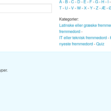
A
-
B
-
C
-
D
-
E
-
F
-
G
-
H
-
I
ansk ordbog
T
-
U
-
V
-
W
-
X
-
Y
-
Z
-
Æ
-
nsk ordbog
Kategorier:
Latinske eller græske fremm
nsk ordbog
fremmedord
-
IT eller teknisk fremmedord
-
Dansk ordbog
nyeste fremmedord
-
Quiz
k ordbog
k ordbog
yper.
nsk ordbog
sk ordbog
ansk ordbog
k-Dansk ordbog