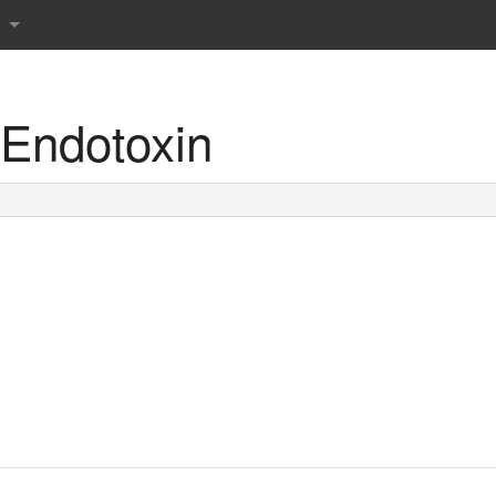
Endotoxin
r det danske sprog
rdbog
 ordbog
rdbog
rdbog
 tværsordbog
s Røde ordbøger
prog