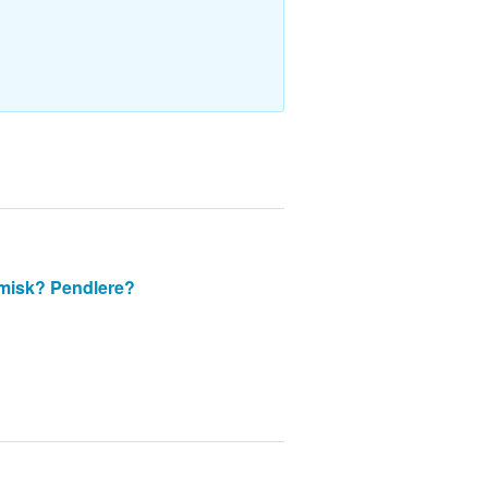
misk?
Pendlere?