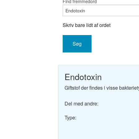
Find fremmedord
Engelsk-D
Fransk-Da
Skriv bare lidt af ordet
Spansk-Da
Italiensk-
Tysk-Dans
Endotoxin
Latin-Dans
Giftstof der findes i visse bakteriet
Svensk-Da
Del med andre:
Norsk-Dan
Type:
Russisk-D
Portugisis