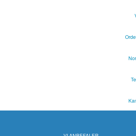
Ordet
Nor
Te
Kan
VI ANBEFALER