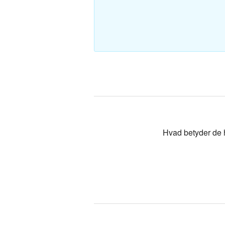
Polsk-Dan
Tyrkisk-Da
Hvad betyder de