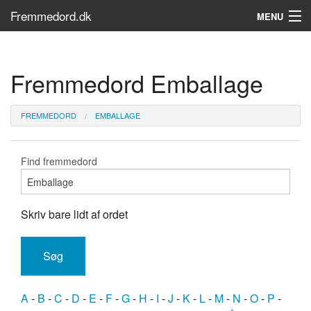
Fremmedord.dk
MENU
Hvad er fremmedord?
Fremmedord Emballage
Søg...
Find bøger
FREMMEDORD
EMBALLAGE
Find fremmedord
Skriv bare lidt af ordet
A
-
B
-
C
-
D
-
E
-
F
-
G
-
H
-
I
-
J
-
K
-
L
-
M
-
N
-
O
-
P
-