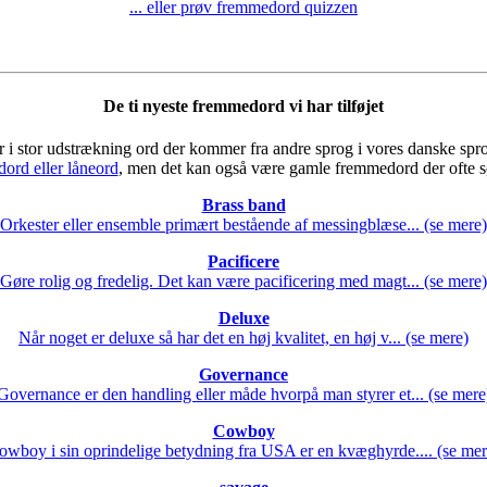
... eller prøv fremmedord quizzen
De ti nyeste fremmedord vi har tilføjet
i stor udstrækning ord der kommer fra andre sprog i vores danske sprog.
ord eller låneord
, men det kan også være gamle fremmedord der ofte s
Brass band
Orkester eller ensemble primært bestående af messingblæse... (se mere)
Pacificere
Gøre rolig og fredelig. Det kan være pacificering med magt... (se mere)
Deluxe
Når noget er deluxe så har det en høj kvalitet, en høj v... (se mere)
Governance
Governance er den handling eller måde hvorpå man styrer et... (se mere
Cowboy
owboy i sin oprindelige betydning fra USA er en kvæghyrde.... (se mer