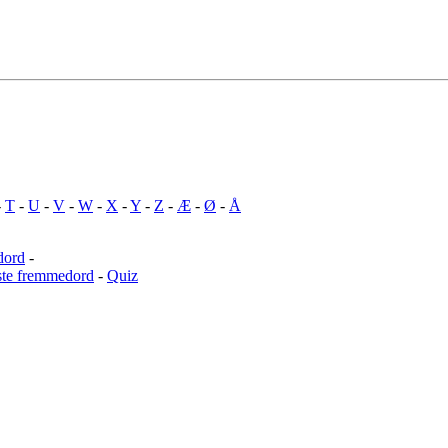
-
T
-
U
-
V
-
W
-
X
-
Y
-
Z
-
Æ
-
Ø
-
Å
dord
-
ste fremmedord
-
Quiz