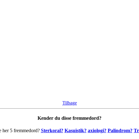
Tilbage
Kender du disse fremmedord?
e her 5 fremmedord?
Sterkoral?
Kasuistik?
axiologi?
Palindrom?
Tr