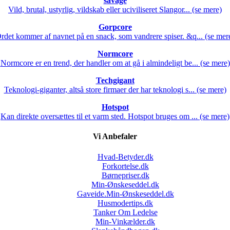
savage
Vild, brutal, ustyrlig, vildskab eller uciviliseret Slangor... (se mere)
Gorpcore
rdet kommer af navnet på en snack, som vandrere spiser. &q... (se mer
Normcore
Normcore er en trend, der handler om at gå i almindeligt be... (se mere)
Techgigant
Teknologi-giganter, altså store firmaer der har teknologi s... (se mere)
Hotspot
Kan direkte oversættes til et varm sted. Hotspot bruges om ... (se mere)
Vi Anbefaler
Hvad-Betyder.dk
Forkortelse.dk
Børnepriser.dk
Min-Ønskeseddel.dk
Gaveide.Min-Ønskeseddel.dk
Husmodertips.dk
Tanker Om Ledelse
Min-Vinkælder.dk