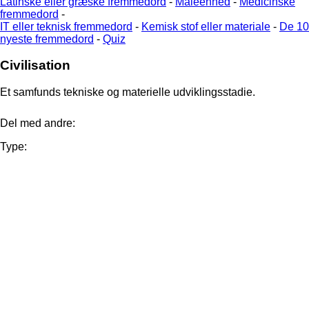
Latinske eller græske fremmedord
-
Måleenhed
-
Medicinske
fremmedord
-
IT eller teknisk fremmedord
-
Kemisk stof eller materiale
-
De 10
nyeste fremmedord
-
Quiz
Civilisation
Et samfunds tekniske og materielle udviklingsstadie.
Del med andre:
Type: