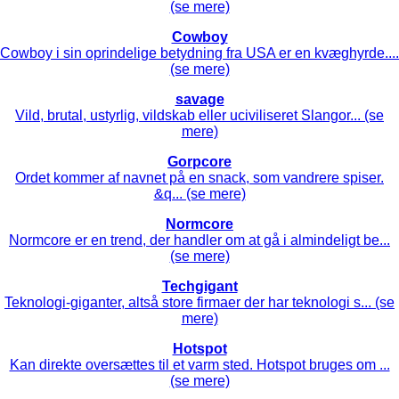
(se mere)
Cowboy
Cowboy i sin oprindelige betydning fra USA er en kvæghyrde....
(se mere)
savage
Vild, brutal, ustyrlig, vildskab eller uciviliseret Slangor... (se
mere)
Gorpcore
Ordet kommer af navnet på en snack, som vandrere spiser.
&q... (se mere)
Normcore
Normcore er en trend, der handler om at gå i almindeligt be...
(se mere)
Techgigant
Teknologi-giganter, altså store firmaer der har teknologi s... (se
mere)
Hotspot
Kan direkte oversættes til et varm sted. Hotspot bruges om ...
(se mere)