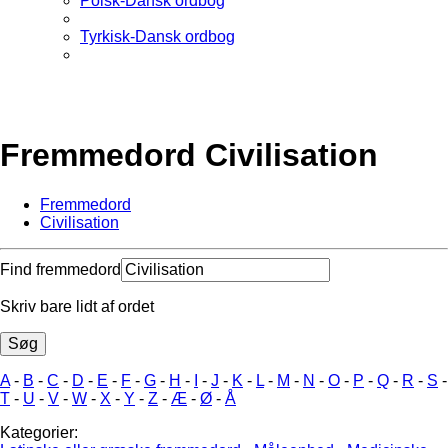
Polsk-Dansk ordbog
Tyrkisk-Dansk ordbog
Fremmedord Civilisation
Fremmedord
Civilisation
Find fremmedord
Skriv bare lidt af ordet
A
-
B
-
C
-
D
-
E
-
F
-
G
-
H
-
I
-
J
-
K
-
L
-
M
-
N
-
O
-
P
-
Q
-
R
-
S
-
T
-
U
-
V
-
W
-
X
-
Y
-
Z
-
Æ
-
Ø
-
Å
Kategorier: