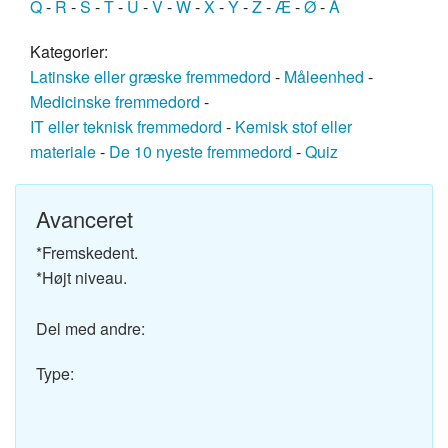
Q
-
R
-
S
-
T
-
U
-
V
-
W
-
X
-
Y
-
Z
-
Æ
-
Ø
-
Å
Kategorier:
Latinske eller græske fremmedord
-
Måleenhed
-
Medicinske fremmedord
-
IT eller teknisk fremmedord
-
Kemisk stof eller
materiale
-
De 10 nyeste fremmedord
-
Quiz
Avanceret
*Fremskedent.
*Højt niveau.
Del med andre:
Type: