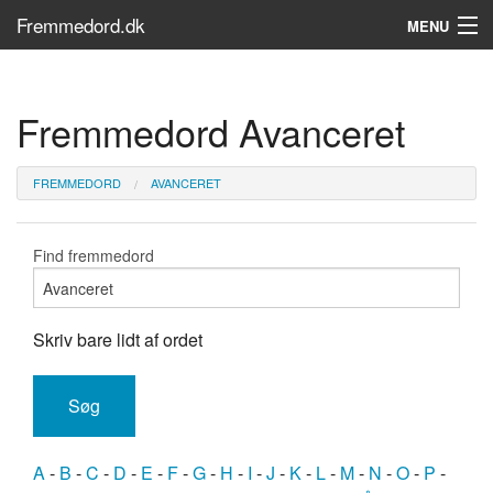
Fremmedord.dk
MENU
Hvad er fremmedord?
Fremmedord Avanceret
Søg...
Find bøger
FREMMEDORD
AVANCERET
Find fremmedord
Skriv bare lidt af ordet
A
-
B
-
C
-
D
-
E
-
F
-
G
-
H
-
I
-
J
-
K
-
L
-
M
-
N
-
O
-
P
-