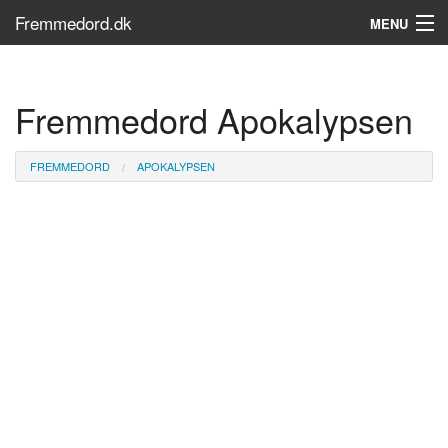
Fremmedord.dk
MENU
Hvad er fremmedord?
Fremmedord Apokalypsen
Søg...
Find bøger
FREMMEDORD
APOKALYPSEN