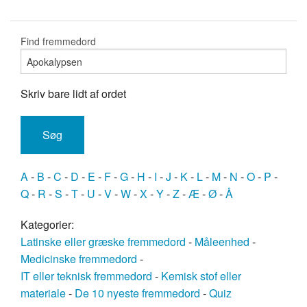
Find fremmedord
Skriv bare lidt af ordet
A
-
B
-
C
-
D
-
E
-
F
-
G
-
H
-
I
-
J
-
K
-
L
-
M
-
N
-
O
-
P
-
Q
-
R
-
S
-
T
-
U
-
V
-
W
-
X
-
Y
-
Z
-
Æ
-
Ø
-
Å
Kategorier:
Latinske eller græske fremmedord
-
Måleenhed
-
Medicinske fremmedord
-
IT eller teknisk fremmedord
-
Kemisk stof eller
materiale
-
De 10 nyeste fremmedord
-
Quiz