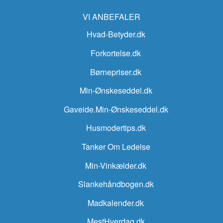
VI ANBEFALER
Hvad-Betyder.dk
Forkortelse.dk
Børnepriser.dk
Min-Ønskeseddel.dk
Gaveide.Min-Ønskeseddel.dk
Husmodertips.dk
Tanker Om Ledelse
Min-Vinkælder.dk
Slankehåndbogen.dk
Madkalender.dk
MestHverdag.dk