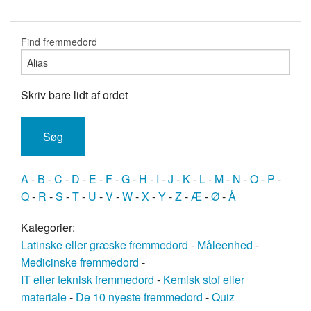
Find fremmedord
Skriv bare lidt af ordet
A
-
B
-
C
-
D
-
E
-
F
-
G
-
H
-
I
-
J
-
K
-
L
-
M
-
N
-
O
-
P
-
Q
-
R
-
S
-
T
-
U
-
V
-
W
-
X
-
Y
-
Z
-
Æ
-
Ø
-
Å
Kategorier:
Latinske eller græske fremmedord
-
Måleenhed
-
Medicinske fremmedord
-
IT eller teknisk fremmedord
-
Kemisk stof eller
materiale
-
De 10 nyeste fremmedord
-
Quiz