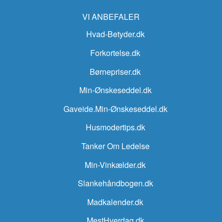
VI ANBEFALER
Hvad-Betyder.dk
Forkortelse.dk
Børnepriser.dk
Min-Ønskeseddel.dk
Gaveide.Min-Ønskeseddel.dk
Husmodertips.dk
Tanker Om Ledelse
Min-Vinkælder.dk
Slankehåndbogen.dk
Madkalender.dk
MestHverdag.dk