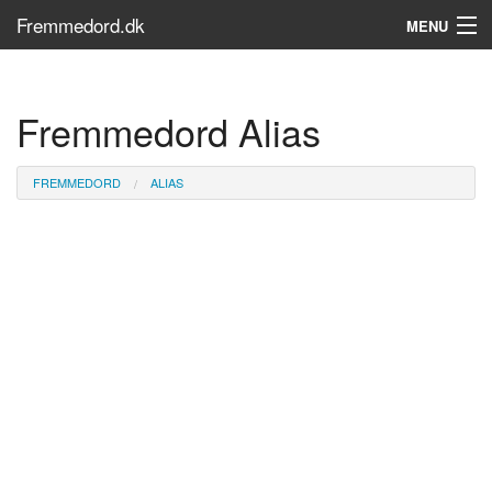
Fremmedord.dk
MENU
Hvad er fremmedord?
Fremmedord Alias
Søg...
Find bøger
FREMMEDORD
ALIAS