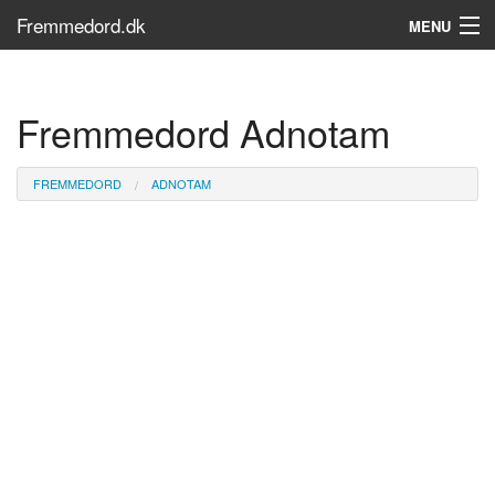
Fremmedord.dk
MENU
Hvad er fremmedord?
Fremmedord Adnotam
Søg...
Find bøger
FREMMEDORD
ADNOTAM