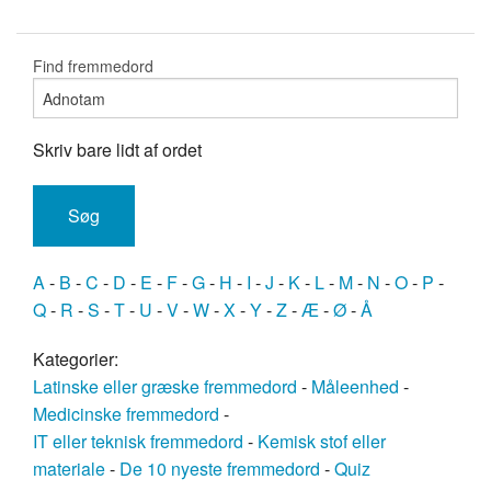
Find fremmedord
Skriv bare lidt af ordet
A
-
B
-
C
-
D
-
E
-
F
-
G
-
H
-
I
-
J
-
K
-
L
-
M
-
N
-
O
-
P
-
Q
-
R
-
S
-
T
-
U
-
V
-
W
-
X
-
Y
-
Z
-
Æ
-
Ø
-
Å
Kategorier:
Latinske eller græske fremmedord
-
Måleenhed
-
Medicinske fremmedord
-
IT eller teknisk fremmedord
-
Kemisk stof eller
materiale
-
De 10 nyeste fremmedord
-
Quiz