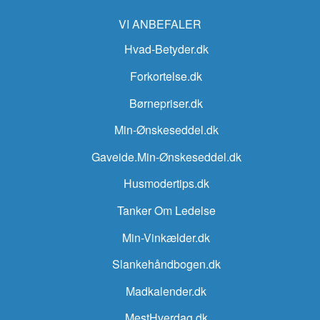
VI ANBEFALER
Hvad-Betyder.dk
Forkortelse.dk
Børnepriser.dk
Min-Ønskeseddel.dk
Gaveide.Min-Ønskeseddel.dk
Husmodertips.dk
Tanker Om Ledelse
Min-Vinkælder.dk
Slankehåndbogen.dk
Madkalender.dk
MestHverdag.dk