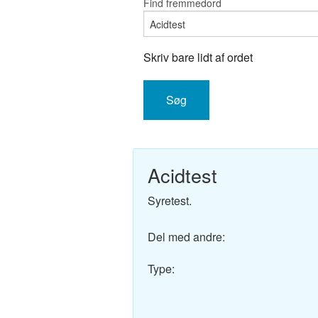
Find fremmedord
Engelsk-D
Fransk-Da
Skriv bare lidt af ordet
Spansk-Da
Italiensk-
Tysk-Dans
Acidtest
Latin-Dans
Syretest.
Svensk-Da
Del med andre:
Norsk-Dan
Type:
Russisk-D
Portugisis