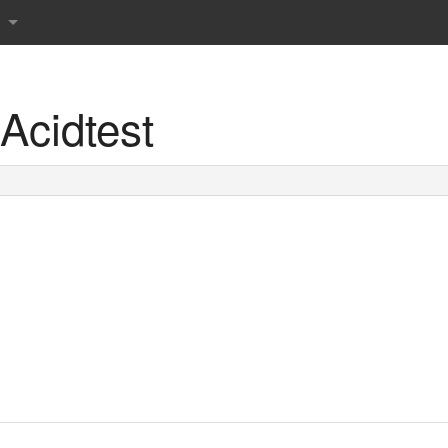
Acidtest
r det danske sprog
rdbog
 ordbog
rdbog
rdbog
 tværsordbog
s Røde ordbøger
prog