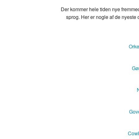
Der kommer hele tiden nye fremmedo
sprog. Her er nogle af de nyeste o
Orke
Gør
N
Gove
Cowb