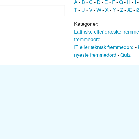
A
-
B
-
C
-
D
-
E
-
F
-
G
-
H
-
I
ansk ordbog
T
-
U
-
V
-
W
-
X
-
Y
-
Z
-
Æ
-
nsk ordbog
Kategorier:
Latinske eller græske fremm
nsk ordbog
fremmedord
-
IT eller teknisk fremmedord
-
Dansk ordbog
nyeste fremmedord
-
Quiz
k ordbog
k ordbog
nsk ordbog
sk ordbog
ansk ordbog
k-Dansk ordbog