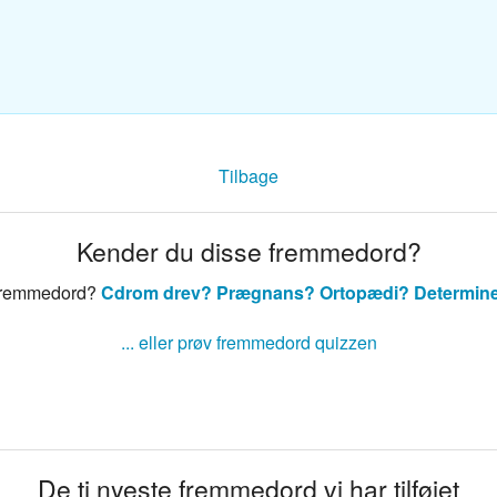
sk ordbog
nsk ordbog
Tilbage
Kender du disse fremmedord?
 fremmedord?
Cdrom drev?
Prægnans?
Ortopædi?
Determin
... eller prøv fremmedord quizzen
De ti nyeste fremmedord vi har tilføjet