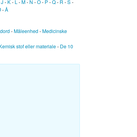
-
J
-
K
-
L
-
M
-
N
-
O
-
P
-
Q
-
R
-
S
-
Ø
-
Å
edord
-
Måleenhed
-
Medicinske
Kemisk stof eller materiale
-
De 10