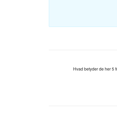
Polsk-Dan
Tyrkisk-Da
Hvad betyder de her 5