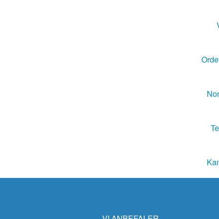
Ordet
Nor
Te
Kan
VI ANBEFALER