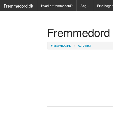
Fremmedord.dk
Hvad er fremmedord?
Søg...
Find bøger
Alle Bøger
Fremmedord 
Ordbog ove
Fremmedo
FREMMEDORD
ACIDTEST
Medicinsk
Juridisk o
Synonymo
Kryds- og
Gyldendal
Fremmeds