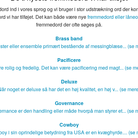
rd ind i vores sprog og vi bruger i stor udstrækning ord der ko
rd vi har tilføjet. Det kan både være nye
fremmedord eller låneo
fremmedord der ofte søges på.
Brass band
ster eller ensemble primært bestående af messingblæse... (se 
Pacificere
e rolig og fredelig. Det kan være pacificering med magt... (se m
Deluxe
år noget er deluxe så har det en høj kvalitet, en høj v... (se mer
Governance
rnance er den handling eller måde hvorpå man styrer et... (se 
Cowboy
oy i sin oprindelige betydning fra USA er en kvæghyrde.... (se 