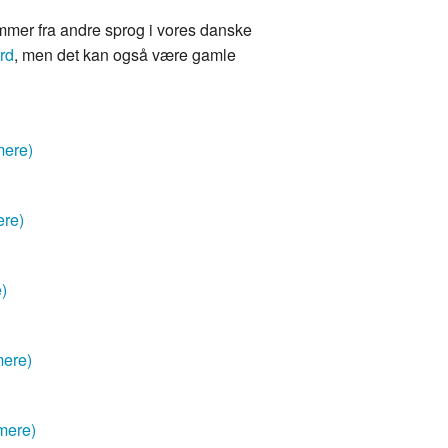
mmer fra andre sprog i vores danske
rd
, men det kan også være gamle
mere)
ere)
e)
mere)
mere)