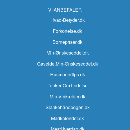
VI ANBEFALER
Hvad-Betyder.dk
Forkortelse.dk
Børnepriser.dk
Min-Ønskeseddel.dk
Gaveide.Min-Ønskeseddel.dk
Husmodertips.dk
Tanker Om Ledelse
Min-Vinkælder.dk
Slankehåndbogen.dk
Madkalender.dk
MestHverdag.dk