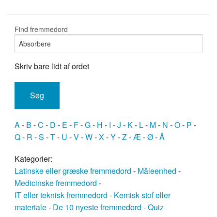
Find fremmedord
Skriv bare lidt af ordet
A
-
B
-
C
-
D
-
E
-
F
-
G
-
H
-
I
-
J
-
K
-
L
-
M
-
N
-
O
-
P
-
Q
-
R
-
S
-
T
-
U
-
V
-
W
-
X
-
Y
-
Z
-
Æ
-
Ø
-
Å
Kategorier:
Latinske eller græske fremmedord
-
Måleenhed
-
Medicinske fremmedord
-
IT eller teknisk fremmedord
-
Kemisk stof eller
materiale
-
De 10 nyeste fremmedord
-
Quiz