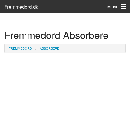
Fremmedord.dk
MENU
Hvad er fremmedord?
Fremmedord Absorbere
Søg...
Find bøger
FREMMEDORD
ABSORBERE